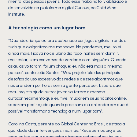
mental das pessoas jovens. Todo esse trabalho foi viabilizado e
desenvolvido na plataforma digital Curious, do Child Mind
Institute.
A tecnologia como um lugar bom
“Quando criança eu era apaixonado por jogos digitais, trends e
tudo que o algoritmo me mandava. Na pandemia, me isolei
ainda mais. Ficava no celular o dia todo, noites sem dormir,
mal-estar, sem conversar de verdade com ninguém. Quando
as aulas voltaram, foi um choque: eu não era mais a mesma
pessoa”, conta João Santos. “Meu projeto fala dos principais
desafios do uso excessivo das redes e desses algoritmos que
nos prendem por horas sem a gente perceber. Espero que
meu projeto ajude outros jovens a terem o mesmo
autoconhecimento que eu tive, mudarem seus hábitos online,
saberem pedir ajuda quando precisam e a entenderem que é
possível transformar a tecnologia num lugar bom”.
Carolina Costa, gerente do Global Center no Brasil, destaca a
qualidade das intervenções inscritas. “Recebemos projetos
excelentes, o que demonstra o imenso potencial dos jovens