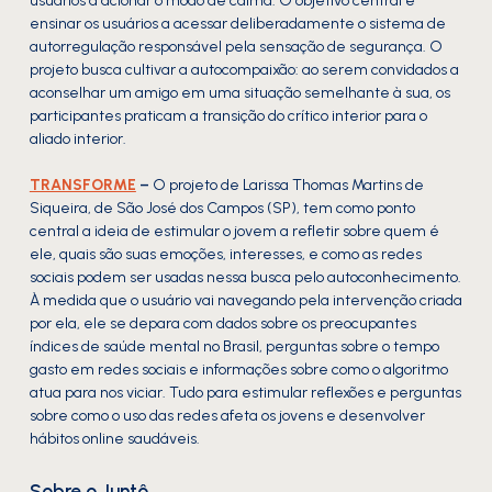
usuários a acionar o modo de calma. O objetivo central é
ensinar os usuários a acessar deliberadamente o sistema de
autorregulação responsável pela sensação de segurança. O
projeto busca cultivar a autocompaixão: ao serem convidados a
aconselhar um amigo em uma situação semelhante à sua, os
participantes praticam a transição do crítico interior para o
aliado interior.
TRANSFORME
–
O projeto de Larissa Thomas Martins de
Siqueira, de São José dos Campos (SP), tem como ponto
central a ideia de estimular o jovem a refletir sobre quem é
ele, quais são suas emoções, interesses, e como as redes
sociais podem ser usadas nessa busca pelo autoconhecimento.
À medida que o usuário vai navegando pela intervenção criada
por ela, ele se depara com dados sobre os preocupantes
índices de saúde mental no Brasil, perguntas sobre o tempo
gasto em redes sociais e informações sobre como o algoritmo
atua para nos viciar. Tudo para estimular reflexões e perguntas
sobre como o uso das redes afeta os jovens e desenvolver
hábitos online saudáveis.
Sobre o Juntô