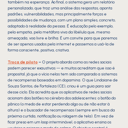
também na esperança. Ao final, o sistema gera um relatório
personalizado, que traz uma análise das respostas, aponta
padrões, vulnerabilidades, mas principalmente forças e
possibilidades de mudança, com um plano simples, concreto,
adaptado à realidade da pessoa. É educação pelo exemplo,
pela empatia, pela metáfora viva da libélula que, mesmo
ameaçada, voa livre e brilha. É um convite para que paremos
de ser apenas usados pela internet e passemos a usá-la de
forma consciente, positiva, criativa.
Troca de piloto
–
O projeto aborda como as redes sociais
podem parecer exaustivas — e muitos acreditam que isso é
proposital, já que o vício nelas tem sido comparado a sistemas
de recompensa baseados em dopamina. O que Lindaiane de
Souza Santos, de Fortaleza (CE), criou é um guia para sair
desse ciclo. Ela acredita que os aplicativos de redes sociais
acionam dois botões no cérebro dos adolescentes: o botão do
pânico (o medo de estar perdendo algo ou de não estar à
altura) e o buscador de recompensas (sempre em busca da
próxima curtida, notificação ou rolagem de tela). Em vez de
ficar preso em um loop interminável, o aplicativo ensina os