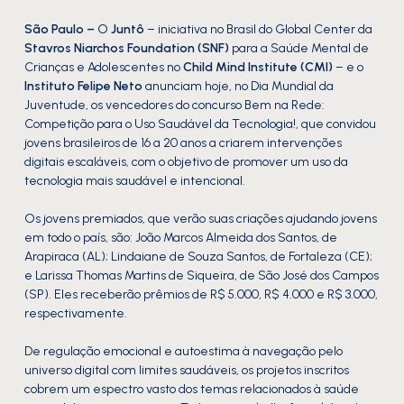
São Paulo –
O
Juntô
– iniciativa no Brasil do Global Center da
Stavros Niarchos Foundation (SNF)
para a Saúde Mental de
Crianças e Adolescentes no
Child Mind Institute (CMI)
– e o
Instituto Felipe Neto
anunciam hoje, no Dia Mundial da
Juventude, os vencedores do concurso Bem na Rede:
Competição para o Uso Saudável da Tecnologia!, que convidou
jovens brasileiros de 16 a 20 anos a criarem intervenções
digitais escaláveis, com o objetivo de promover um uso da
tecnologia mais saudável e intencional.
Os jovens premiados, que verão suas criações ajudando jovens
em todo o país, são: João Marcos Almeida dos Santos, de
Arapiraca (AL); Lindaiane de Souza Santos, de Fortaleza (CE);
e Larissa Thomas Martins de Siqueira, de São José dos Campos
(SP). Eles receberão prêmios de R$ 5.000, R$ 4.000 e R$ 3.000,
respectivamente.
De regulação emocional e autoestima à navegação pelo
universo digital com limites saudáveis, os projetos inscritos
cobrem um espectro vasto dos temas relacionados à saúde