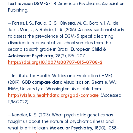
text revision DSM-5-TR
. American Psychiatric Association
Publishing.
– Fortes, I. S., Paula, C. S., Oliveira, M. C., Bordin, I. A., de
Jesus Mari, J., & Rohde, L. A. (2016). A cross-sectional study
to assess the prevalence of DSM-5 specific learning
disorders in representative school samples from the
second to sixth grade in Brazil.
European Child &
Adolescent Psychiatry, 25
(2), 195–207.
https://doi.org/10.1007/s00787-015-0708-2
– Institute for Health Metrics and Evaluation (IHME).
(2019).
GBD compare data visualization
. Seattle, WA:
IHME, University of Washington. Available from
http://vizhub.healthdata.org/gbd-compare
. (Accessed
11/15/2022)
– Kendler, K. S. (2013). What psychiatric genetics has
taught us about the nature of psychiatric illness and
what is left to learn.
Molecular Psychiatry, 18
(10), 1058–