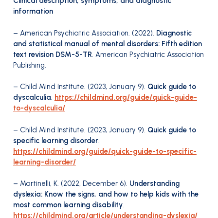
Clinical description, symptoms, and diagnostic
information
– American Psychiatric Association. (2022).
Diagnostic
and statistical manual of mental disorders: Fifth edition
text revision DSM-5-TR
. American Psychiatric Association
Publishing.
– Child Mind Institute. (2023, January 9).
Quick guide to
dyscalculia
.
https://childmind.org/guide/quick-guide-
to-dyscalculia/
– Child Mind Institute. (2023, January 9).
Quick guide to
specific learning disorder
.
https://childmind.org/guide/quick-guide-to-specific-
learning-disorder/
– Martinelli, K. (2022, December 6).
Understanding
dyslexia: Know the signs, and how to help kids with the
most common learning disability
.
https://childmind.org/article/understanding-dyslexia/