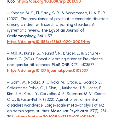
1066.
https://doi.org/10.1038/mp.2013.50
– Khodeir, M. S., El-Sady, S. R., & Mohammed, H. A. E.-R.
(2020). The prevalence of psychiatric comorbid disorders
among children with specific learning disorders: A
systematic review.
The Egyptian Journal of
Otolaryngology, 36
(1), 57.
https://doi.org/10.1186/s43163-020-00054-w
– Moll, K., Kunze, S., Neuhoff, N., Bruder, J., & Schulte-
Körne, G. (2014). Specific learning disorder: Prevalence
and gender differences.
PLoS ONE, 9
(7), e103537.
https://doi.org/10.1371/journal.pone.0103537
– Solmi, M., Radua, J., Olivola, M., Croce, E., Soardo, L.,
Salazar de Pablo, G., Il Shin, J., Kirkbride, J. B., Jones, P.,
Kim, J. H., Kim, J. Y., Carvalho, A. F., Seeman, M. V., Correll,
C. U., & Fusar-Poli, P. (2022). Age at onset of mental
disorders worldwide: Large-scale meta-analysis of 192
epidemiological studies.
Molecular Psychiatry, 27
(1), 281–
295.
https://doi.org/10.1038/s41380-021-01161-7