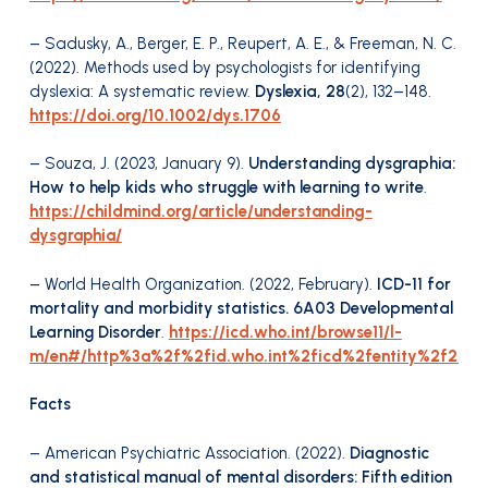
– Sadusky, A., Berger, E. P., Reupert, A. E., & Freeman, N. C.
(2022). Methods used by psychologists for identifying
dyslexia: A systematic review.
Dyslexia, 28
(2), 132–148.
https://doi.org/10.1002/dys.1706
– Souza, J. (2023, January 9).
Understanding dysgraphia:
How to help kids who struggle with learning to write
.
https://childmind.org/article/understanding-
dysgraphia/
– World Health Organization. (2022, February).
ICD-11 for
mortality and morbidity statistics. 6A03 Developmental
Learning Disorder
.
https://icd.who.int/browse11/l-
m/en#/http%3a%2f%2fid.who.int%2ficd%2fentity%2f209
Facts
– American Psychiatric Association. (2022).
Diagnostic
and statistical manual of mental disorders: Fifth edition