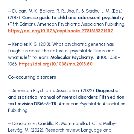
– Dulcan, M. K., Ballard, R. R., Jha, P., & Sadhu, J. M. (Eds.).
(2017).
Concise guide to child and adolescent psychiatry
(Fifth Edition). American Psychiatric Association Publishing.
https://doi.org/10.1176/appi.books.9781615371457
– Kendler, K. S. (2013). What psychiatric genetics has
taught us about the nature of psychiatric illness and
what is left to learn.
Molecular Psychiatry, 18
(10), 1058–
1066.
https://doi.org/10.1038/mp.2013.50
Co-occurring disorders
– American Psychiatric Association. (2022).
Diagnostic
and statistical manual of mental disorders: Fifth edition
text revision DSM-5-TR
. American Psychiatric Association
Publishing.
– Donolato, E., Cardillo, R., Mammarella, I. C., & Melby‐
Lervåg, M. (2022). Research review: Language and