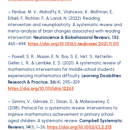
– Perdue, M. V., Mahaffy, K., Vlahcevic, K., Wolfman, E.,
Erbeli, F., Richlan, F., & Landi, N. (2022). Reading
intervention and neuroplasticity: A systematic review and
meta-analysis of brain changes associated with reading
intervention.
Neuroscience & Biobehavioral Reviews, 132
,
465–494.
https://doi.org/10.1016/j.neubiorev.2021.11.011
– Powell, S. R., Mason, E. N., Bos, S. E., Hirt, S., Ketterlin‐
Geller, L. R., & Lembke, E. S. (2021). A systematic review of
mathematics interventions for middle‐school students
experiencing mathematics difficulty.
Learning Disabilities
Research & Practice, 36
(4), 295–329.
https://doi.org/10.1111/ldrp.12263
– Simms, V., Gilmore, C., Sloan, S., & McKeaveney, C.
(2018). Protocol for a systematic review: Interventions to
improve mathematics achievement in primary school‐
aged children: A systematic review.
Campbell Systematic
Reviews, 14
(1), 1–26.
https://doi.org/10.1002/CL2.215