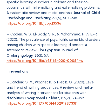
specific learning disorders in children and their co‐
occurrence with internalizing and externalizing problems:
A systematic review and meta‐analysis.
Journal of Child
Psychology and Psychiatry, 63
(5), 507–518.
https://doi.org/10.1111/jcpp.13536
– Khodeir, M. S., El-Sady, S. R., & Mohammed, H. A. E.-R.
(2020). The prevalence of psychiatric comorbid disorders
among children with specific learning disorders: A
systematic review.
The Egyptian Journal of
Otolaryngology, 36
(1), 57.
https://doi.org/10.1186/s43163-020-00054-w
Interventions
– Datchuk, S. M., Wagner, K., & Hier, B. O. (2020). Level
and trend of writing sequences: A review and meta-
analysis of writing interventions for students with
disabilities.
Exceptional Children, 86
(2), 174–192.
https://doi.org/10.1177/0014402919873311