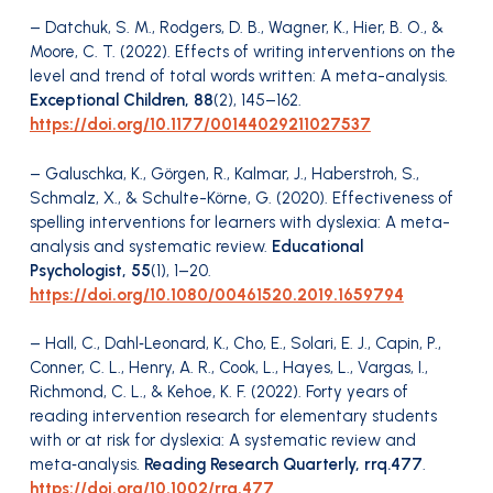
– Datchuk, S. M., Rodgers, D. B., Wagner, K., Hier, B. O., &
Moore, C. T. (2022). Effects of writing interventions on the
level and trend of total words written: A meta-analysis.
Exceptional Children, 88
(2), 145–162.
https://doi.org/10.1177/00144029211027537
– Galuschka, K., Görgen, R., Kalmar, J., Haberstroh, S.,
Schmalz, X., & Schulte-Körne, G. (2020). Effectiveness of
spelling interventions for learners with dyslexia: A meta-
analysis and systematic review.
Educational
Psychologist, 55
(1), 1–20.
https://doi.org/10.1080/00461520.2019.1659794
– Hall, C., Dahl‐Leonard, K., Cho, E., Solari, E. J., Capin, P.,
Conner, C. L., Henry, A. R., Cook, L., Hayes, L., Vargas, I.,
Richmond, C. L., & Kehoe, K. F. (2022). Forty years of
reading intervention research for elementary students
with or at risk for dyslexia: A systematic review and
meta‐analysis.
Reading Research Quarterly, rrq.477
.
https://doi.org/10.1002/rrq.477