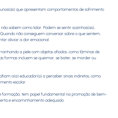
alunos(as) que apresentam comportamentos de sofrimento
não sabem como lidar. Podem se sentir sozinhos(as),
a. Quando não conseguem conversar sobre o que sentem,
ar aliviar a dor emocional.
rranhando a pele com objetos afiados, como lâminas de
as formas incluem se queimar, se bater, se morder ou
afiam o(a) educador(a) a perceber sinais indiretos, como
mento escolar.
cia e formação, tem papel fundamental na promoção de bem-
e alerta e encaminhamento adequado.