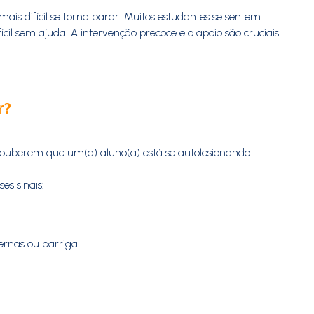
s difícil se torna parar. Muitos estudantes se sentem
l sem ajuda. A intervenção precoce e o apoio são cruciais.
r?
souberem que um(a) aluno(a) está se autolesionando.
es sinais:
pernas ou barriga