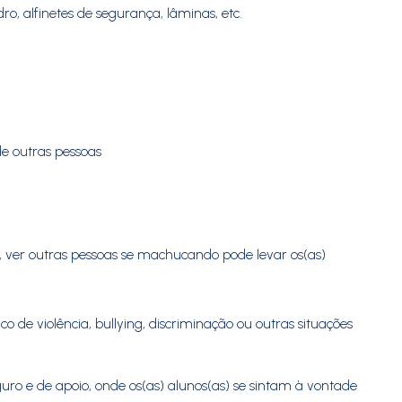
ro, alfinetes de segurança, lâminas, etc.
de outras pessoas
, ver outras pessoas se machucando pode levar os(as)
 de violência, bullying, discriminação ou outras situações
uro e de apoio, onde os(as) alunos(as) se sintam à vontade