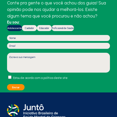
Conte pra gente o que você achou dos guias! Sua
opinião pode nos ajudar a melhorá-los. Existe
algum tema que você procurou e não achou?
Eu sou:
Adolescente
Cuidador
Educador
Profissional de Saúde
Estou de acordo com a política deste site