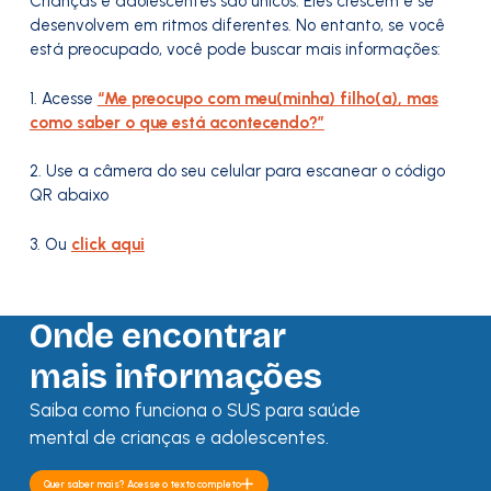
Crianças e adolescentes são únicos. Eles crescem e se
desenvolvem em ritmos diferentes. No entanto, se você
está preocupado, você pode buscar mais informações:
1. Acesse
“Me preocupo com meu(minha) filho(a), mas
como saber o que está acontecendo?”
2. Use a câmera do seu celular para escanear o código
QR abaixo
3. Ou
click aqui
Onde encontrar
mais informações
Saiba como funciona o SUS para saúde
mental de crianças e adolescentes.
Quer saber mais? Acesse o texto completo